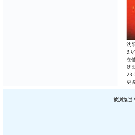
沈
3
在
沈
23-
更
被浏览过 