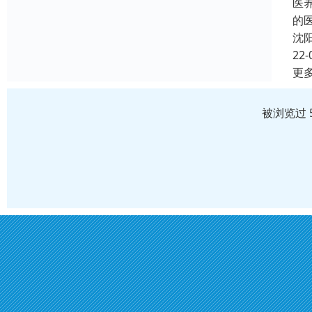
医
的
沈
22-
更
被浏览过 