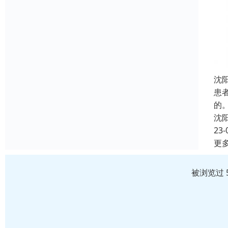
沈
患
的
沈
23-
更
被浏览过 